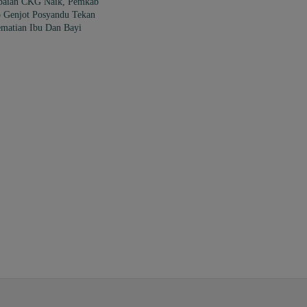
paian CKG Naik, Pemkab
o Genjot Posyandu Tekan
matian Ibu Dan Bayi