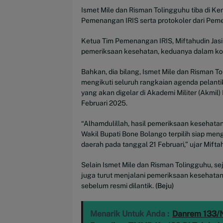
Ismet Mile dan Risman Tolingguhu tiba di K
Pemenangan IRIS serta protokoler dari Pem
Ketua Tim Pemenangan IRIS, Miftahudin Jasi
pemeriksaan kesehatan, keduanya dalam kon
Bahkan, dia bilang, Ismet Mile dan Risman 
mengikuti seluruh rangkaian agenda pelanti
yang akan digelar di Akademi Militer (Akmil
Februari 2025.
“Alhamdulillah, hasil pemeriksaan kesehatan 
Wakil Bupati Bone Bolango terpilih siap meng
daerah pada tanggal 21 Februari,” ujar Miftah
Selain Ismet Mile dan Risman Tolingguhu, sej
juga turut menjalani pemeriksaan kesehatan
sebelum resmi dilantik.
(Beju)
Menarik Untuk Anda :
Danrem 133/