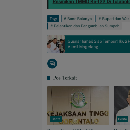
Resmikan TMMD Ke-122 Di Tulabol
Tag:
Bone Bolango
Bupati dan Waki
Pelantikan dan Pengambilan Sumpah
Gusnar Ismail Siap Tempur! Ikuti 
Akmil Magelang
Pos Terkait
Berita
Berita