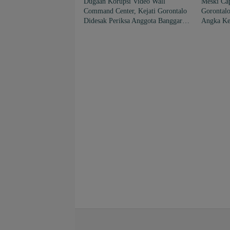
Dugaan Korupsi Video Wall
Meski Ca
Command Center, Kejati Gorontalo
Gorontal
Didesak Periksa Anggota Banggar
Angka Ke
periode 2019-2024