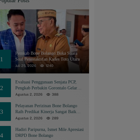
Popular Posts
Pemkab Bone Bolango Buka Suara
1
Soal Penonaktifan Kades Toto Utara
Juli 25, 2026
1240
Evaluasi Penggunaan Senjata PCP,
2
Pengkab Perbakin Gorontalo Gelar
Rapat Pengurus
Agustus 2, 2026
388
Pelayanan Perizinan Bone Bolango
3
Raih Predikat Kinerja Sangat Baik
Tingkat Nasional
Agustus 2, 2026
289
Hadiri Paripurna, Ismet Mile Apresiasi
4
DRPD Bone Bolango