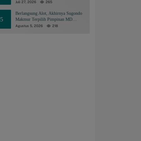
Juli 27, 2026
265
Berlangsung Alot, Akhirnya Sugondo
5
Makmur Terpilih Pimpinan MD
KAHMI Kabupaten Gorontalo
Agustus 5, 2026
218