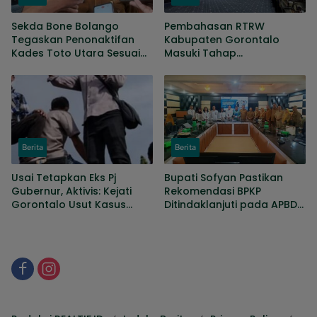
Sekda Bone Bolango
Pembahasan RTRW
Tegaskan Penonaktifan
Kabupaten Gorontalo
Kades Toto Utara Sesuai
Masuki Tahap
Prosedur, DPRD Nilai
Penyempurnaan, Sejumlah
Keputusan Tepat
Persoalan Masih Dibahas
Berita
Berita
Usai Tetapkan Eks Pj
Bupati Sofyan Pastikan
Gubernur, Aktivis: Kejati
Rekomendasi BPKP
Gorontalo Usut Kasus
Ditindaklanjuti pada APBD
KONI hingga Gaji Sopir
Perubahan
DPRD