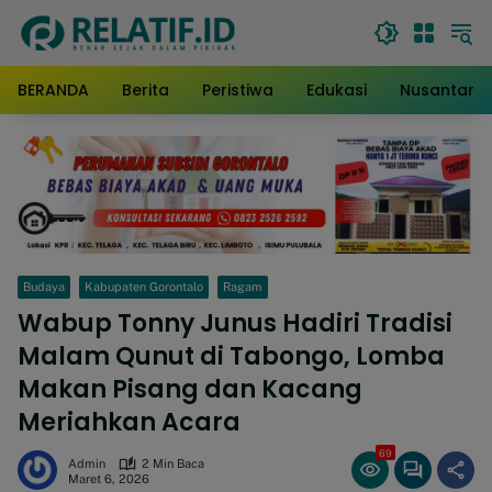
Langsung
ke
konten
BERANDA
Berita
Peristiwa
Edukasi
Nusantara
Budaya
Kabupaten Gorontalo
Ragam
Wabup Tonny Junus Hadiri Tradisi
Malam Qunut di Tabongo, Lomba
Makan Pisang dan Kacang
Meriahkan Acara
69
Admin
2 Min Baca
Maret 6, 2026