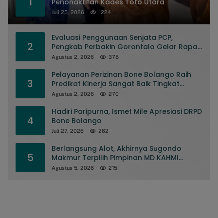
1
Penonaktifan Kades Toto Utara
Juli 25, 2026
1224
Evaluasi Penggunaan Senjata PCP,
2
Pengkab Perbakin Gorontalo Gelar Rapat
Pengurus
Agustus 2, 2026
378
Pelayanan Perizinan Bone Bolango Raih
3
Predikat Kinerja Sangat Baik Tingkat
Nasional
Agustus 2, 2026
270
Hadiri Paripurna, Ismet Mile Apresiasi DRPD
4
Bone Bolango
Juli 27, 2026
262
Berlangsung Alot, Akhirnya Sugondo
5
Makmur Terpilih Pimpinan MD KAHMI
Kabupaten Gorontalo
Agustus 5, 2026
215