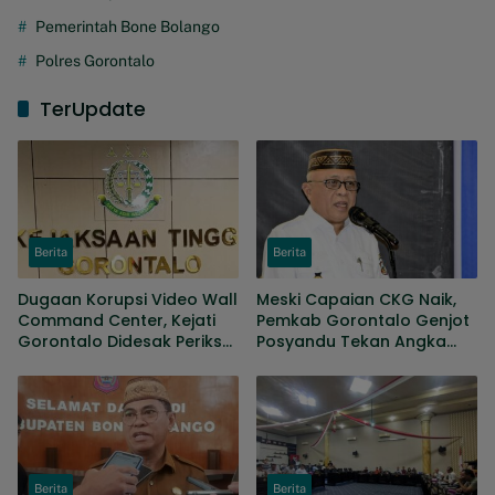
Pemerintah Bone Bolango
Polres Gorontalo
TerUpdate
Berita
Berita
Dugaan Korupsi Video Wall
Meski Capaian CKG Naik,
Command Center, Kejati
Pemkab Gorontalo Genjot
Gorontalo Didesak Periksa
Posyandu Tekan Angka
Anggota Banggar periode
Kematian Ibu Dan Bayi
2019-2024
Berita
Berita