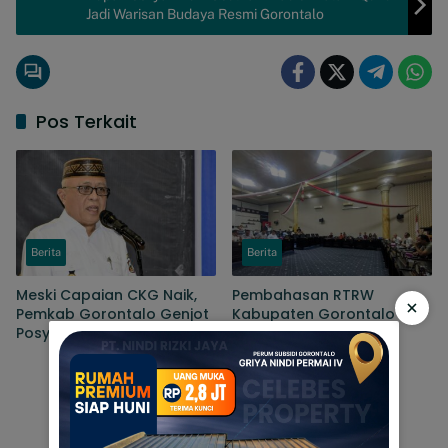
Jadi Warisan Budaya Resmi Gorontalo
Pos Terkait
Berita
Berita
Meski Capaian CKG Naik,
Pembahasan RTRW
×
Pemkab Gorontalo Genjot
Kabupaten Gorontalo
Posyandu Tekan Angka
Masuki Tahap
Kematian Ibu Dan Bayi
Penyempurnaan, Sejumlah
Persoalan Masih Dibahas