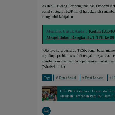
Asisten II Bidang Pembangunan dan Ekonomi Kab
posisi strategis TKSK ini di harapkan bisa membe
mengambil kebijakan.
Menarik Untuk Anda :
Kodim 1315/KG
Masjid dalam Rangka HUT TNI ke-80
“Olehnya saya berharap TKSK benar-benar memel
terjadinya problem sosial di tengah masyarakat, 
memberikan masukan pada pemerintah untuk mengat
(Win/Relatif.id)
Tag:
Dinas Sosial
Doni Lahatie
H
DPC PKB Kabupaten Gorontalo Terus
Makanan Tambahan Bagi Ibu Hamil D