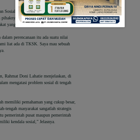
 Sosial, Dinas Sosial Provinsi Gorontalo,
 pihaknya sangat mengapresiasi kinerja
akat yang membutuhkan.
dalam perencanaan itu ada suatu nilai
ami liat ada di TKSK. Saya mau sebuah
ya.
n, Rahmat Doni Lahatie menjelaskan, di
dalam mengatasi problem sosial di tengah
dah memiliki pemahaman yang cukup besar,
h-tengah masyarakat sangatlah strategis
u pemerintah pusat maupun pemerintah
iki kendala sosial,” Jelasnya.