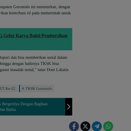
upaten Gorontalo ini menuturkan, dengan
rikan kontribusi ril pada memerintah untuk
 Gelar Karya Bakti Pembersihan
opori dan bisa memberikan sosial dalam
sehingga dengan hadirnya TKSK bisa
asi masalah sosial,” tutur Doni Lahatie.
UT Ke-12
TKSK Gorontalo
 Bergerilya Dengan Bagikan
an Balita