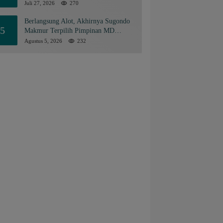
Juli 27, 2026
270
Berlangsung Alot, Akhirnya Sugondo
5
Makmur Terpilih Pimpinan MD
KAHMI Kabupaten Gorontalo
Agustus 5, 2026
232