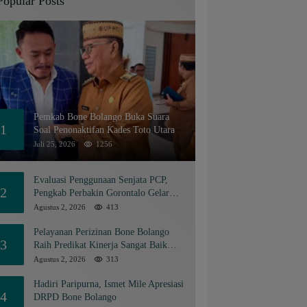
Popular Posts
Pemkab Bone Bolango Buka Suara
1
Soal Penonaktifan Kades Toto Utara
Juli 25, 2026
1256
Evaluasi Penggunaan Senjata PCP,
2
Pengkab Perbakin Gorontalo Gelar
Rapat Pengurus
Agustus 2, 2026
413
Pelayanan Perizinan Bone Bolango
3
Raih Predikat Kinerja Sangat Baik
Tingkat Nasional
Agustus 2, 2026
313
Hadiri Paripurna, Ismet Mile Apresiasi
4
DRPD Bone Bolango