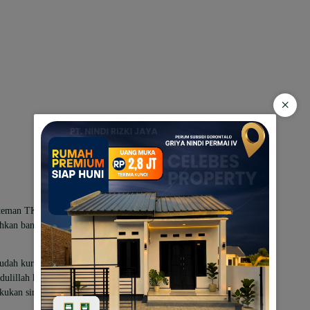
×
an-teman TKSK, kam juga telah melaksanakan
ahkan bantuan,” Ucapnya.
udah kurang lebih dua tahun selama
ulillah hari ini seluruh TKSK Gorontalo
lakukan sinkronisasi data,” sambung Ahmad