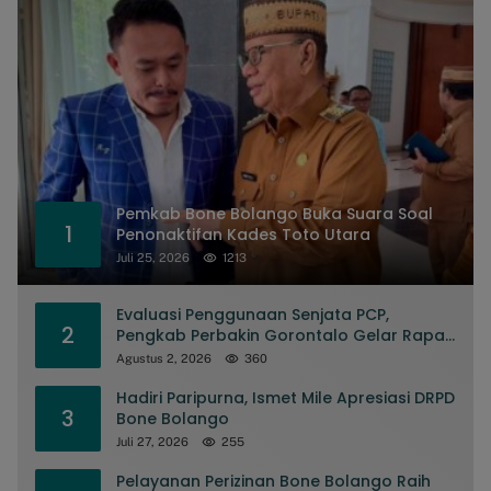
Pemkab Bone Bolango Buka Suara Soal
1
Penonaktifan Kades Toto Utara
Juli 25, 2026
1213
Evaluasi Penggunaan Senjata PCP,
2
Pengkab Perbakin Gorontalo Gelar Rapat
Pengurus
Agustus 2, 2026
360
Hadiri Paripurna, Ismet Mile Apresiasi DRPD
3
Bone Bolango
Juli 27, 2026
255
Pelayanan Perizinan Bone Bolango Raih