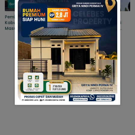
Berita
Berita
Pembahasan RTRW
Usai Tetapkan Eks Pj
Kabupaten Gorontalo
Gubernur, Aktivis: Kejati
Masuki Tahap
Gorontalo Usut Kasus
Penyempurnaan, Sejumlah
KONI hingga Gaji Sopir
Persoalan Masih Dibahas
DPRD