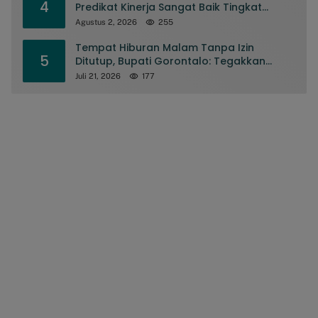
4
Predikat Kinerja Sangat Baik Tingkat
Nasional
Agustus 2, 2026
255
Tempat Hiburan Malam Tanpa Izin
5
Ditutup, Bupati Gorontalo: Tegakkan
Aturan, Jangan Sakiti Manusianya
Juli 21, 2026
177