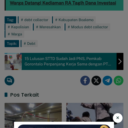
Warga Datangi Kediaman RA Tagih Dana Investasi
Tag:
debt collector
Kabupaten Boalemo
Kepolisian
Meresahkan
Modus debt collector
Warga
Topik:
Debt
15 Lulusan STTD Sudah Jadi PNS, Pemkab
Gorontalo Perpanjang Kerja Sama dengan PTDI-
STTD
Pos Terkait
×