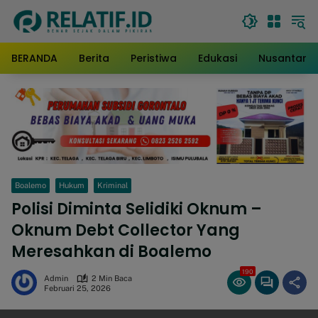
Langsung
ke
konten
BERANDA
Berita
Peristiwa
Edukasi
Nusantara
Boalemo
Hukum
Kriminal
Polisi Diminta Selidiki Oknum –
Oknum Debt Collector Yang
Meresahkan di Boalemo
190
Admin
2 Min Baca
Februari 25, 2026