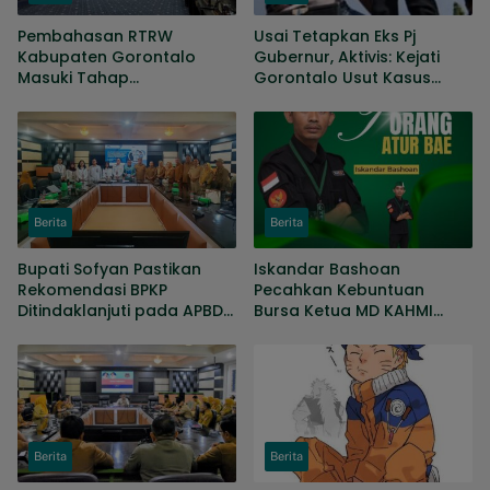
Pembahasan RTRW
Usai Tetapkan Eks Pj
Kabupaten Gorontalo
Gubernur, Aktivis: Kejati
Masuki Tahap
Gorontalo Usut Kasus
Penyempurnaan, Sejumlah
KONI hingga Gaji Sopir
Persoalan Masih Dibahas
DPRD
Berita
Berita
Bupati Sofyan Pastikan
Iskandar Bashoan
Rekomendasi BPKP
Pecahkan Kebuntuan
Ditindaklanjuti pada APBD
Bursa Ketua MD KAHMI
Perubahan
Kabupaten Gorontalo
Jelang Musda
Berita
Berita