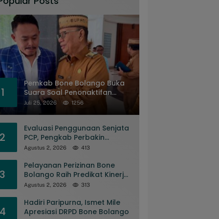
Popular Posts
Pemkab Bone Bolango Buka
1
Suara Soal Penonaktifan
Kades Toto Utara
Juli 25, 2026
1256
Evaluasi Penggunaan Senjata
2
PCP, Pengkab Perbakin
Gorontalo Gelar Rapat
Agustus 2, 2026
413
Pengurus
Pelayanan Perizinan Bone
3
Bolango Raih Predikat Kinerja
Sangat Baik Tingkat Nasional
Agustus 2, 2026
313
Hadiri Paripurna, Ismet Mile
4
Apresiasi DRPD Bone Bolango