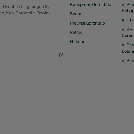
Kabupaten Gorontalo
Pem
Kantor : Lingkungan II ,
Kabup
o, Kab. Gorontalo, Provinsi
Berita
Pil
Provinsi Gorontalo
KPU
Politik
Goron
Hukum
Pem
Bolan
Pol