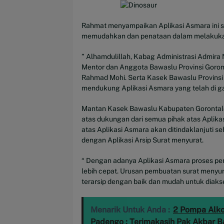
Rahmat menyampaikan Aplikasi Asmara ini s
memudahkan dan penataan dalam melakukan
” Alhamdulillah, Kabag Administrasi Admir
Mentor dan Anggota Bawaslu Provinsi Goronta
Rahmad Mohi. Serta Kasek Bawaslu Provinsi
mendukung Aplikasi Asmara yang telah di ga
Mantan Kasek Bawaslu Kabupaten Gorontalo
atas dukungan dari semua pihak atas Aplik
atas Aplikasi Asmara akan ditindaklanjuti se
dengan Aplikasi Arsip Surat menyurat.
“ Dengan adanya Aplikasi Asmara proses p
lebih cepat. Urusan pembuatan surat menyura
terarsip dengan baik dan mudah untuk diaks
Menarik Untuk Anda :
2 Pompa Alko
Padengo : Terimakasih Pak Akbar 