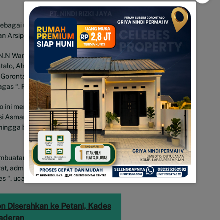
ebagai upaya percepatan,
 Arsip Surat Menyurat.
a N.N Wantogia yang juga merupakan
lo, Ahmad Abdullah, Idris Usuli,
 Gorontalo Nikson Entengo
gas “. Paparnya.
 ini menyampaikan, terima kasihnya
asi Asmara, dan beberapa masukkan
hingga bisa lebih baik kedepan terkait
embuatan surat menyurat mudah dan
t, administrasi dan penataan bisa
es “. ucap Rahmat.
(Win/Relatif.id)
n Diserahkan ke Petani, Kades
Baderan