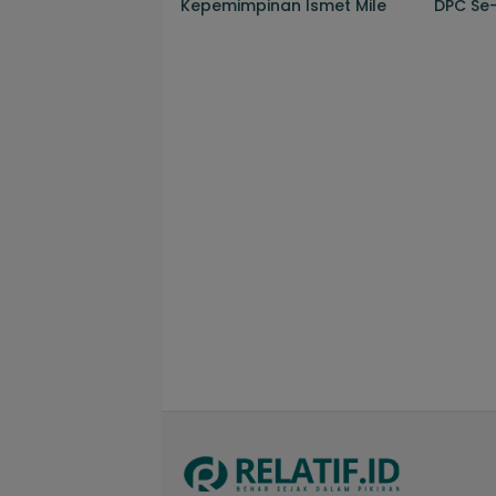
Kepemimpinan Ismet Mile
DPC Se-
Target
PPP