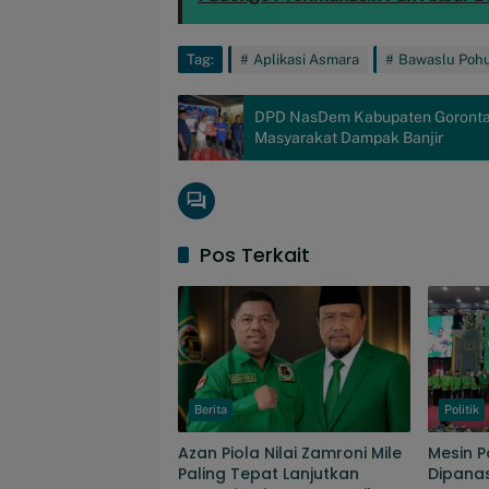
Tag:
Aplikasi Asmara
Bawaslu Poh
DPD NasDem Kabupaten Gorontalo
Masyarakat Dampak Banjir
Pos Terkait
Berita
Politik
Azan Piola Nilai Zamroni Mile
Mesin P
Paling Tepat Lanjutkan
Dipanas