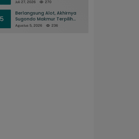
Juli 27, 2026
270
Berlangsung Alot, Akhirnya
5
Sugondo Makmur Terpilih
Pimpinan MD KAHMI
Agustus 5, 2026
236
Kabupaten Gorontalo