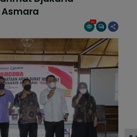
a Asmara
261