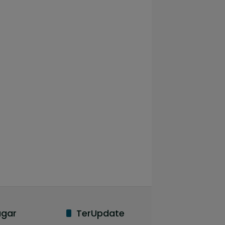
agar
TerUpdate