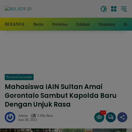
Langsung
ke
konten
BERANDA
Berita
Peristiwa
Edukasi
Nusantara
Rag
Provinsi Gorontalo
Mahasiswa IAIN Sultan Amai
Gorontalo Sambut Kapolda Baru
Dengan Unjuk Rasa
213
Admin
3 Min Baca
Juni 28, 2022