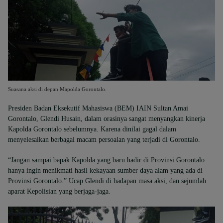
Suasana aksi di depan Mapolda Gorontalo.
Presiden Badan Eksekutif Mahasiswa (BEM) IAIN Sultan Amai
Gorontalo, Glendi Husain, dalam orasinya sangat menyangkan kinerja
Kapolda Gorontalo sebelumnya. Karena dinilai gagal dalam
menyelesaikan berbagai macam persoalan yang terjadi di Gorontalo.
“Jangan sampai bapak Kapolda yang baru hadir di Provinsi Gorontalo
hanya ingin menikmati hasil kekayaan sumber daya alam yang ada di
Provinsi Gorontalo.” Ucap Glendi di hadapan masa aksi, dan sejumlah
aparat Kepolisian yang berjaga-jaga.