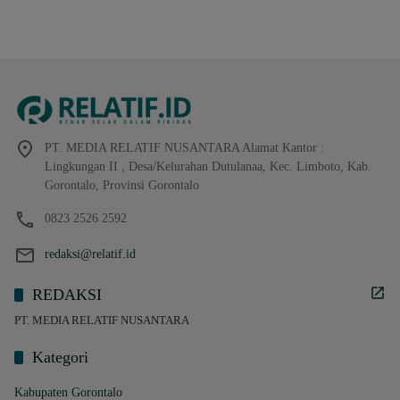
PT. MEDIA RELATIF NUSANTARA Alamat Kantor :
Lingkungan II , Desa/Kelurahan Dutulanaa, Kec. Limboto, Kab.
Gorontalo, Provinsi Gorontalo
0823 2526 2592
redaksi@relatif.id
REDAKSI
PT. MEDIA RELATIF NUSANTARA
Kategori
Kabupaten Gorontalo