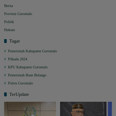
Berita
Provinsi Gorontalo
Politik
Hukum
Tagar
Pemerintah Kabupaten Gorontalo
Pilkada 2024
KPU Kabupaten Gorontalo
Pemerintah Bone Bolango
Polres Gorontalo
TerUpdate