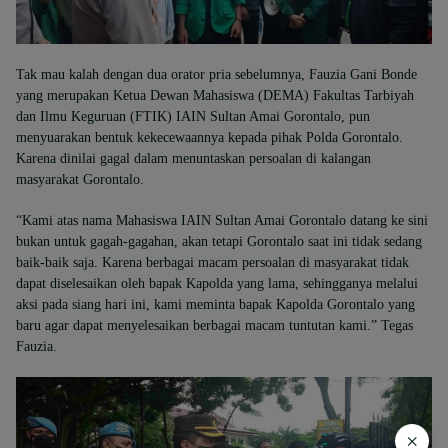
Tak mau kalah dengan dua orator pria sebelumnya, Fauzia Gani Bonde
yang merupakan Ketua Dewan Mahasiswa (DEMA) Fakultas Tarbiyah
dan Ilmu Keguruan (FTIK) IAIN Sultan Amai Gorontalo, pun
menyuarakan bentuk kekecewaannya kepada pihak Polda Gorontalo.
Karena dinilai gagal dalam menuntaskan persoalan di kalangan
masyarakat Gorontalo.
“Kami atas nama Mahasiswa IAIN Sultan Amai Gorontalo datang ke sini
bukan untuk gagah-gagahan, akan tetapi Gorontalo saat ini tidak sedang
baik-baik saja. Karena berbagai macam persoalan di masyarakat tidak
dapat diselesaikan oleh bapak Kapolda yang lama, sehingganya melalui
aksi pada siang hari ini, kami meminta bapak Kapolda Gorontalo yang
baru agar dapat menyelesaikan berbagai macam tuntutan kami.” Tegas
Fauzia.
×