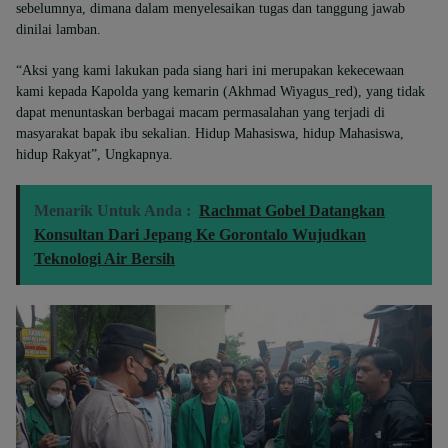
sebelumnya, dimana dalam menyelesaikan tugas dan tanggung jawab
dinilai lamban.
“Aksi yang kami lakukan pada siang hari ini merupakan kekecewaan
kami kepada Kapolda yang kemarin (Akhmad Wiyagus_red), yang tidak
dapat menuntaskan berbagai macam permasalahan yang terjadi di
masyarakat bapak ibu sekalian. Hidup Mahasiswa, hidup Mahasiswa,
hidup Rakyat”, Ungkapnya.
Menarik Untuk Anda :
Rachmat Gobel Datangkan
Konsultan Dari Jepang Ke Gorontalo Wujudkan
Teknologi Air Bersih