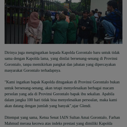
Dirinya juga mengingatkan kepada Kapolda Gorontalo baru untuk tidak
sama dengan Kapolda lama, yang dinilai bersenang-senang di Provinsi
Gorontalo, tanpa memikirkan pangkat dan jabatan yang dipercayakan
masyarakat Gorontalo terhadapnya.
“Kami ingatkan bapak Kapolda ditugaskan di Provinsi Gorontalo bukan
untuk bersenang-senang, akan tetapi menyelesaikan berbagai macam
persolan yang ada di Provinsi Gorontalo bapak ibu sekalian. Apabila
dalam jangka 100 hari tidak bisa menyelesaikan persoalan, maka kami
akan datang dengan jumlah yang banyak”,ujar Glendi.
Ditempat yang sama, Ketua Senat IAIN Sultan Amai Gorontalo, Farhan
Mahmud merasa kecewa atas indeks prestasi yang dimiliki Kapolda