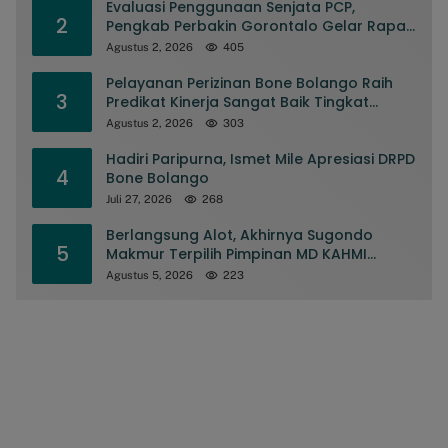
Evaluasi Penggunaan Senjata PCP,
2
Pengkab Perbakin Gorontalo Gelar Rapat
Pengurus
Agustus 2, 2026
405
Pelayanan Perizinan Bone Bolango Raih
3
Predikat Kinerja Sangat Baik Tingkat
Nasional
Agustus 2, 2026
303
Hadiri Paripurna, Ismet Mile Apresiasi DRPD
4
Bone Bolango
Juli 27, 2026
268
Berlangsung Alot, Akhirnya Sugondo
5
Makmur Terpilih Pimpinan MD KAHMI
Kabupaten Gorontalo
Agustus 5, 2026
223