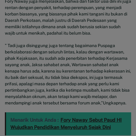
Fory Naway juga menjelaskan, bahwa dari faktor usia dini ini juga
rentan dengan penyakit, terhadap perempuan, yang menjadi
korban biasanya, yang biasanya pihak kami tangani itu bukan di
Daerah Perkotaan, malah justru di Daerah Pedesaan yang
memiliki istilahnya dimana anak sudah berusia sekian sudah
wajib untuk menikah, padahal itu belum bisa.
” Tadi juga disinggung juga tentang bagaimana Puspaga
berkolaborasi dengan seluruh lintas, kalau dengan wartawan,
pihak Kejaksaan, itu sudah ada penerbitan terhadap Kerjasama
sayang anak, Jaksa sahabat anak, Wartawan sahabat anak
kenapa harus ada, karena isu kerentanan terhadap kekerasan ini,
itu baik dari seksual, itu tidak bisa diekspos, ini juga termasuk
prifasi, apalagi masa depan terhadap anak yang perlu kami
pertimbangkan juga, ketika dia ketimpa musibah, kami tidak bisa
menyalahkan oknum, akan tetapi kami wajib melapor, dan
mendampingi anak tersebut bersama forum anak,”Ungkapnya.
Menarik Untuk Anda :
Fory Naway Sebut Paud HI
Wujudkan Pendidikan Menyeluruh Sejak Dini