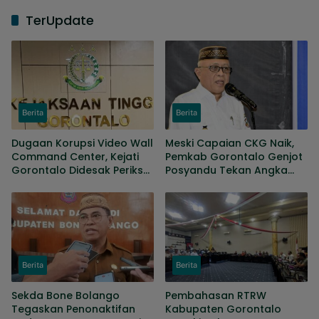
TerUpdate
Berita
Berita
Dugaan Korupsi Video Wall
Meski Capaian CKG Naik,
Command Center, Kejati
Pemkab Gorontalo Genjot
Gorontalo Didesak Periksa
Posyandu Tekan Angka
Anggota Banggar periode
Kematian Ibu Dan Bayi
2019-2024
Berita
Berita
Sekda Bone Bolango
Pembahasan RTRW
Tegaskan Penonaktifan
Kabupaten Gorontalo