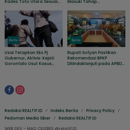
Kades Toto Utara Sesuai
Masuki Tahap
Prosedur, DPRD Nilai
Penyempurnaan, Sejumlah
Keputusan Tepat
Persoalan Masih Dibahas
Berita
Berita
Usai Tetapkan Eks Pj
Bupati Sofyan Pastikan
Gubernur, Aktivis: Kejati
Rekomendasi BPKP
Gorontalo Usut Kasus
Ditindaklanjuti pada APBD
KONI hingga Gaji Sopir
Perubahan
DPRD
Redaksi REALTIF.ID
Indeks Berita
Privacy Policy
Pedoman Media Siber
Redaksi REALTIF.ID
WEB DEV - MAD CELEBES @relatif.ID