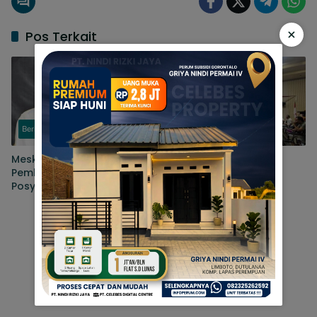
×
Pos Terkait
Berita
Berita
Meski Capaian CKG Naik,
Pembahasan RTRW
Pemkab Gorontalo Genjot
Kabupaten Gorontalo
Posyandu Tekan Angka
Masuki Tahap
Kematian Ibu Dan Bayi
Penyempurnaan, Sejumlah
Persoalan Masih Dibahas