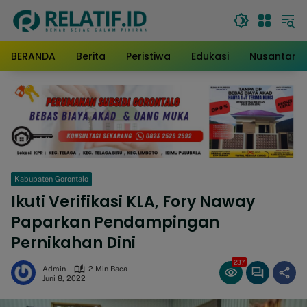
Langsung
ke
konten
BERANDA
Berita
Peristiwa
Edukasi
Nusantara
Kabupaten Gorontalo
Ikuti Verifikasi KLA, Fory Naway
Paparkan Pendampingan
Pernikahan Dini
237
Admin
2 Min Baca
Juni 8, 2022