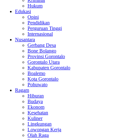
Kriminal
Hukum
Edukasi
Opini
Pendidikan
Perguruan Tinggi
Internasional
Nusantara
Gerbang Desa
Bone Bolango
Provinsi Gorontalo
Gorontalo Utara
Kabupaten Gorontalo
Boalemo
Kota Gorontalo
Pohuwato
Ragam
Hiburan
Budaya
Ekonom
Kesehatan
Kuliner
Lingkungan
Lowongan Kerja
Olah Raga