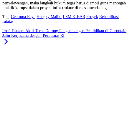
penyelewengan, maka langkah hukum tegas harus diambil guna mencegah
praktik korupsi dalam proyek infrastruktur di masa mendatang.
Tag:
Gentuma Raya
Hengky Maliki
LSM KIBAR
Proyek
Rehabilitasi
Intake
Prof. Rustam Akili Terus Dorong Pengembangan Pendidikan di Gorontalo,
Jalin Kerjasama dengan Perpusnas RI