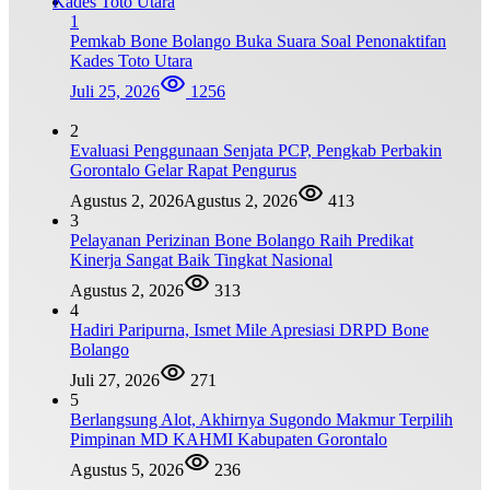
1
Pemkab Bone Bolango Buka Suara Soal Penonaktifan
Kades Toto Utara
Juli 25, 2026
1256
2
Evaluasi Penggunaan Senjata PCP, Pengkab Perbakin
Gorontalo Gelar Rapat Pengurus
Agustus 2, 2026
Agustus 2, 2026
413
3
Pelayanan Perizinan Bone Bolango Raih Predikat
Kinerja Sangat Baik Tingkat Nasional
Agustus 2, 2026
313
4
Hadiri Paripurna, Ismet Mile Apresiasi DRPD Bone
Bolango
Juli 27, 2026
271
5
Berlangsung Alot, Akhirnya Sugondo Makmur Terpilih
Pimpinan MD KAHMI Kabupaten Gorontalo
Agustus 5, 2026
236