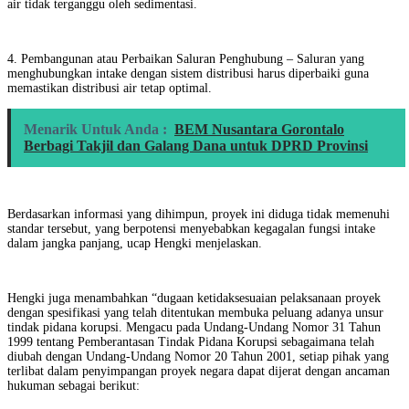
air tidak terganggu oleh sedimentasi.
4. Pembangunan atau Perbaikan Saluran Penghubung – Saluran yang
menghubungkan intake dengan sistem distribusi harus diperbaiki guna
memastikan distribusi air tetap optimal.
Menarik Untuk Anda :
BEM Nusantara Gorontalo
Berbagi Takjil dan Galang Dana untuk DPRD Provinsi
Berdasarkan informasi yang dihimpun, proyek ini diduga tidak memenuhi
standar tersebut, yang berpotensi menyebabkan kegagalan fungsi intake
dalam jangka panjang, ucap Hengki menjelaskan.
Hengki juga menambahkan “dugaan ketidaksesuaian pelaksanaan proyek
dengan spesifikasi yang telah ditentukan membuka peluang adanya unsur
tindak pidana korupsi. Mengacu pada Undang-Undang Nomor 31 Tahun
1999 tentang Pemberantasan Tindak Pidana Korupsi sebagaimana telah
diubah dengan Undang-Undang Nomor 20 Tahun 2001, setiap pihak yang
terlibat dalam penyimpangan proyek negara dapat dijerat dengan ancaman
hukuman sebagai berikut: