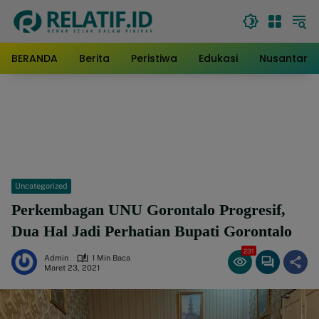
Langsung
ke
konten
BERANDA
Berita
Peristiwa
Edukasi
Nusantara
Uncategorized
Perkembagan UNU Gorontalo Progresif,
Dua Hal Jadi Perhatian Bupati Gorontalo
231
Admin
1 Min Baca
Maret 23, 2021