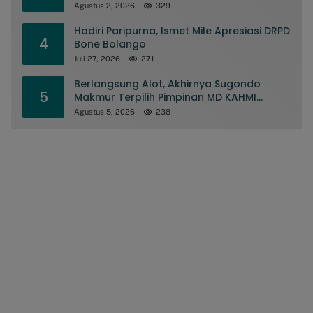
Nasional
Agustus 2, 2026
329
Hadiri Paripurna, Ismet Mile Apresiasi DRPD
4
Bone Bolango
Juli 27, 2026
271
Berlangsung Alot, Akhirnya Sugondo
5
Makmur Terpilih Pimpinan MD KAHMI
Kabupaten Gorontalo
Agustus 5, 2026
238