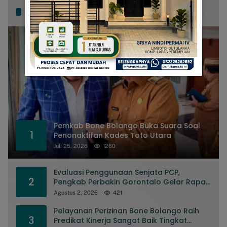
Popular Posts
Pemkab Bone Bolango Buka Suara Soal
1
Penonaktifan Kades Toto Utara
Juli 25, 2026
1260
Evaluasi Penggunaan Senjata PCP,
2
Pengkab Perbakin Gorontalo Gelar Rapat
Pengurus
Agustus 2, 2026
421
Pelayanan Perizinan Bone Bolango Raih
3
Predikat Kinerja Sangat Baik Tingkat