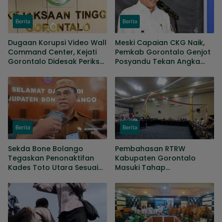
Berita
Berita
Dugaan Korupsi Video Wall
Meski Capaian CKG Naik,
Command Center, Kejati
Pemkab Gorontalo Genjot
Gorontalo Didesak Periksa
Posyandu Tekan Angka
Anggota Banggar periode
Kematian Ibu Dan Bayi
2019-2024
Berita
Berita
Sekda Bone Bolango
Pembahasan RTRW
Tegaskan Penonaktifan
Kabupaten Gorontalo
Kades Toto Utara Sesuai
Masuki Tahap
Prosedur, DPRD Nilai
Penyempurnaan, Sejumlah
Keputusan Tepat
Persoalan Masih Dibahas