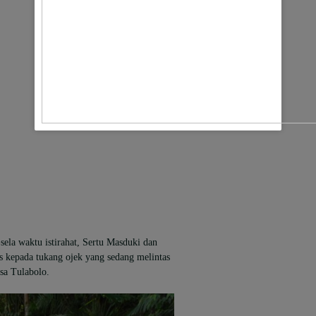
ela waktu istirahat, Sertu Masduki dan
 kepada tukang ojek yang sedang melintas
sa Tulabolo.