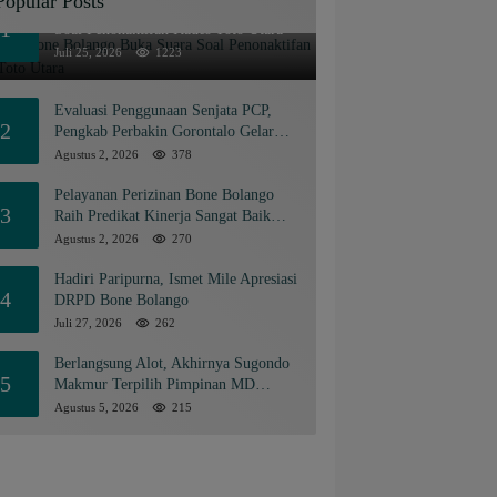
Popular Posts
Pemkab Bone Bolango Buka Suara
1
Soal Penonaktifan Kades Toto Utara
Juli 25, 2026
1223
Evaluasi Penggunaan Senjata PCP,
2
Pengkab Perbakin Gorontalo Gelar
Rapat Pengurus
Agustus 2, 2026
378
Pelayanan Perizinan Bone Bolango
3
Raih Predikat Kinerja Sangat Baik
Tingkat Nasional
Agustus 2, 2026
270
Hadiri Paripurna, Ismet Mile Apresiasi
4
DRPD Bone Bolango
Juli 27, 2026
262
Berlangsung Alot, Akhirnya Sugondo
5
Makmur Terpilih Pimpinan MD
KAHMI Kabupaten Gorontalo
Agustus 5, 2026
215