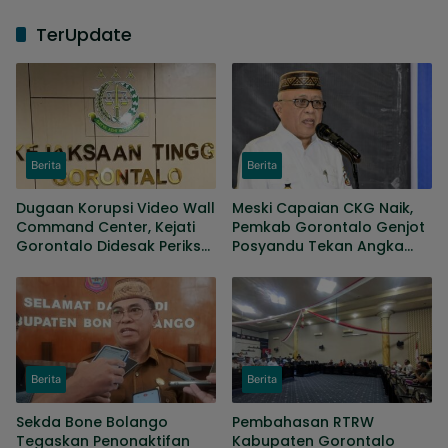
TerUpdate
Berita
Berita
Dugaan Korupsi Video Wall
Meski Capaian CKG Naik,
Command Center, Kejati
Pemkab Gorontalo Genjot
Gorontalo Didesak Periksa
Posyandu Tekan Angka
Anggota Banggar periode
Kematian Ibu Dan Bayi
2019-2024
Berita
Berita
Sekda Bone Bolango
Pembahasan RTRW
Tegaskan Penonaktifan
Kabupaten Gorontalo