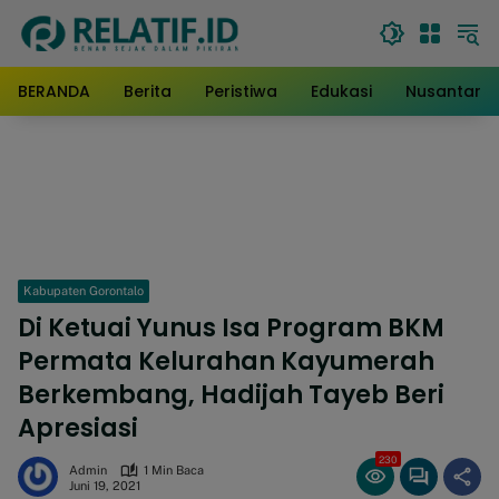
Langsung
ke
konten
BERANDA
Berita
Peristiwa
Edukasi
Nusantara
Kabupaten Gorontalo
Di Ketuai Yunus Isa Program BKM
Permata Kelurahan Kayumerah
Berkembang, Hadijah Tayeb Beri
Apresiasi
230
Admin
1 Min Baca
Juni 19, 2021