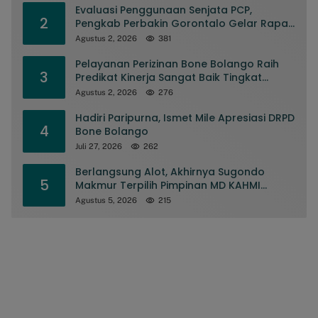
Evaluasi Penggunaan Senjata PCP,
2
Pengkab Perbakin Gorontalo Gelar Rapat
Pengurus
Agustus 2, 2026
381
Pelayanan Perizinan Bone Bolango Raih
3
Predikat Kinerja Sangat Baik Tingkat
Nasional
Agustus 2, 2026
276
Hadiri Paripurna, Ismet Mile Apresiasi DRPD
4
Bone Bolango
Juli 27, 2026
262
Berlangsung Alot, Akhirnya Sugondo
5
Makmur Terpilih Pimpinan MD KAHMI
Kabupaten Gorontalo
Agustus 5, 2026
215