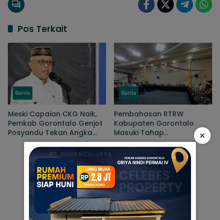
Pos Terkait
Berita
Berita
Meski Capaian CKG Naik,
Pembahasan RTRW
Pemkab Gorontalo Genjot
Kabupaten Gorontalo
Posyandu Tekan Angka
Masuki Tahap
×
Kematian Ibu Dan Bayi
Penyempurnaan, Sejumlah
Persoalan Masih Dibahas