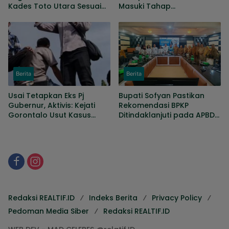
Kades Toto Utara Sesuai
Masuki Tahap
Prosedur, DPRD Nilai
Penyempurnaan, Sejumlah
Keputusan Tepat
Persoalan Masih Dibahas
Berita
Berita
Usai Tetapkan Eks Pj
Bupati Sofyan Pastikan
Gubernur, Aktivis: Kejati
Rekomendasi BPKP
Gorontalo Usut Kasus
Ditindaklanjuti pada APBD
KONI hingga Gaji Sopir
Perubahan
DPRD
Redaksi REALTIF.ID
Indeks Berita
Privacy Policy
Pedoman Media Siber
Redaksi REALTIF.ID