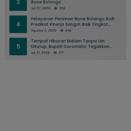
3
Bone Bolango
Juli 27, 2026
255
Pelayanan Perizinan Bone Bolango Raih
4
Predikat Kinerja Sangat Baik Tingkat
Nasional
Agustus 2, 2026
248
Tempat Hiburan Malam Tanpa Izin
5
Ditutup, Bupati Gorontalo: Tegakkan
Aturan, Jangan Sakiti Manusianya
Juli 21, 2026
177