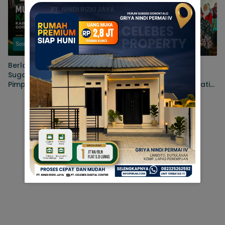
Sosial
Berita
Berlangsung Alot, Akhirnya
Baznas Kabupaten
Sugondo Makmur Terpilih
Gorontalo Bangun 11
Pimpinan MD KAHMI
Rumah Layak Huni, Bupati
Kabupaten Gorontalo
Sofyan: Perkuat Kolaborasi
Tanggulangi Kemiskinan