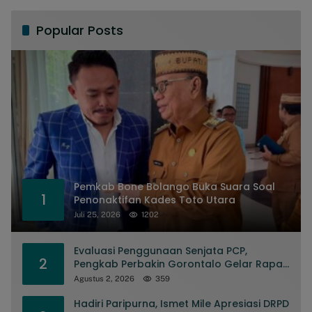
Popular Posts
Pemkab Bone Bolango Buka Suara Soal
1
Penonaktifan Kades Toto Utara
Juli 25, 2026
1202
Evaluasi Penggunaan Senjata PCP,
2
Pengkab Perbakin Gorontalo Gelar Rapat
Pengurus
Agustus 2, 2026
359
Hadiri Paripurna, Ismet Mile Apresiasi DRPD