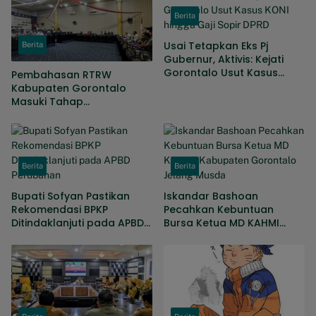
Berita
Usai Tetapkan Eks Pj
Berita
Gubernur, Aktivis: Kejati
Gorontalo Usut Kasus
Pembahasan RTRW
KONI hingga Gaji Sopir
Kabupaten Gorontalo
DPRD
Masuki Tahap
Penyempurnaan, Sejumlah
Persoalan Masih Dibahas
Berita
Berita
Bupati Sofyan Pastikan
Iskandar Bashoan
Rekomendasi BPKP
Pecahkan Kebuntuan
Ditindaklanjuti pada APBD
Bursa Ketua MD KAHMI
Perubahan
Kabupaten Gorontalo
Jelang Musda