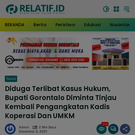
Langsung
ke
konten
BERANDA
Berita
Peristiwa
Edukasi
Nusantara
Sosial
Diduga Terlibat Kasus Hukum,
Bupati Gorontalo Diminta Tinjau
Kembali Pengangkatan Kadis
Koperasi Dan UMKM
373
Admin
2 Min Baca
Desember 3, 2021