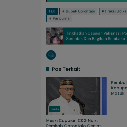
Tag:
Bupati Gorontalo
Fraksi Golka
Paripurna
Tingkatkan Capaian Vaksinasi, Po
Serentak Dan Bagikan Sembako
Pos Terkait
Berita
Pemba
Kabupa
Masuki
Penyem
Persoa
Berita
Meski Capaian CKG Naik,
Pemkab Gorontalo Genjot