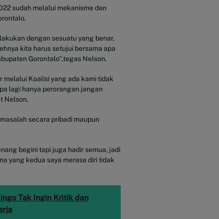
022 sudah melalui mekanisme dan
rontalo.
ilakukan dengan sesuatu yang benar,
hnya kita harus setujui bersama apa
abupaten Gorontalo”,tegas Nelson.
 melalui Koalisi yang ada kami tidak
apa lagi hanya perorangan jangan
t Nelson.
a masalah secara pribadi maupun
nang begini tapi juga hadir semua, jadi
na yang kedua saya merasa diri tidak
ngo Tak Ingin Kritik dan
erja