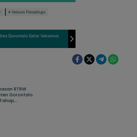
r
Nelson Pomalingo
lres Gorontalo Gelar Vaksinasi
hasan RTRW
ten Gorontalo
 Tahap
purnaan, Sejumlah
lan Masih Dibahas