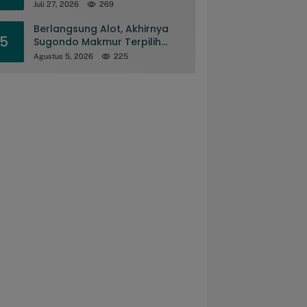
Juli 27, 2026
269
Berlangsung Alot, Akhirnya
5
Sugondo Makmur Terpilih
Pimpinan MD KAHMI
Agustus 5, 2026
225
Kabupaten Gorontalo