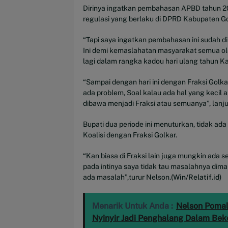
Dirinya ingatkan pembahasan APBD tahun 2
regulasi yang berlaku di DPRD Kabupaten Go
“Tapi saya ingatkan pembahasan ini sudah d
Ini demi kemaslahatan masyarakat semua ole
lagi dalam rangka kadou hari ulang tahun K
“Sampai dengan hari ini dengan Fraksi Golkar
ada problem, Soal kalau ada hal yang kecil 
dibawa menjadi Fraksi atau semuanya”, lanju
Bupati dua periode ini menuturkan, tidak ad
Koalisi dengan Fraksi Golkar.
“Kan biasa di Fraksi lain juga mungkin ada se
pada intinya saya tidak tau masalahnya dima
ada masalah”,turur Nelson.
(Win/Relatif.id)
Menarik Untuk Anda :
Nelson Pomali
Nyinyir Jadi Penghalang Dalam Bek