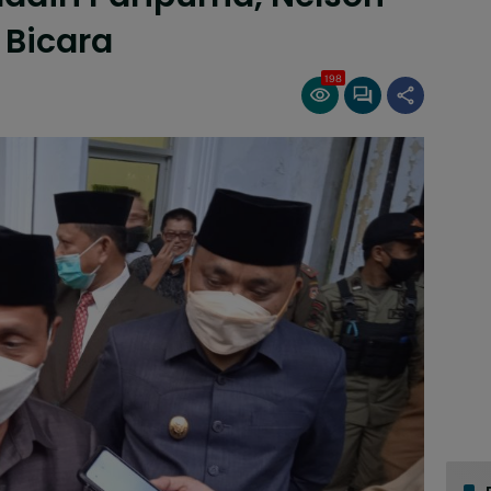
 Bicara
198