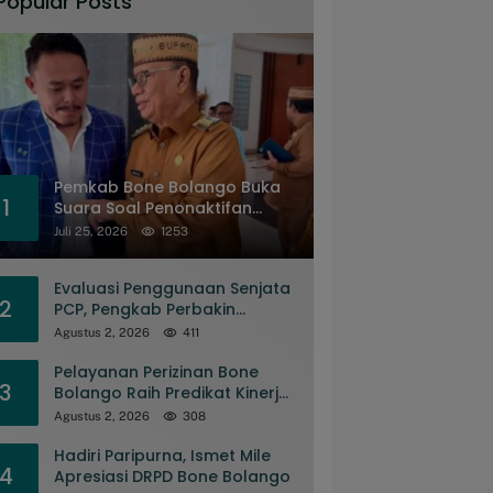
Popular Posts
Pemkab Bone Bolango Buka
1
Suara Soal Penonaktifan
Kades Toto Utara
Juli 25, 2026
1253
Evaluasi Penggunaan Senjata
2
PCP, Pengkab Perbakin
Gorontalo Gelar Rapat
Agustus 2, 2026
411
Pengurus
Pelayanan Perizinan Bone
3
Bolango Raih Predikat Kinerja
Sangat Baik Tingkat Nasional
Agustus 2, 2026
308
Hadiri Paripurna, Ismet Mile
4
Apresiasi DRPD Bone Bolango