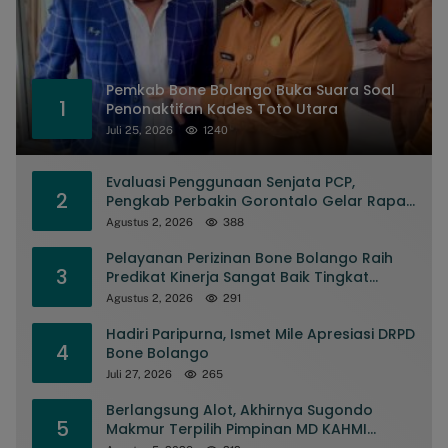
Pemkab Bone Bolango Buka Suara Soal
1
Penonaktifan Kades Toto Utara
Juli 25, 2026
1240
Evaluasi Penggunaan Senjata PCP,
2
Pengkab Perbakin Gorontalo Gelar Rapat
Pengurus
Agustus 2, 2026
388
Pelayanan Perizinan Bone Bolango Raih
3
Predikat Kinerja Sangat Baik Tingkat
Nasional
Agustus 2, 2026
291
Hadiri Paripurna, Ismet Mile Apresiasi DRPD
4
Bone Bolango
Juli 27, 2026
265
Berlangsung Alot, Akhirnya Sugondo
5
Makmur Terpilih Pimpinan MD KAHMI