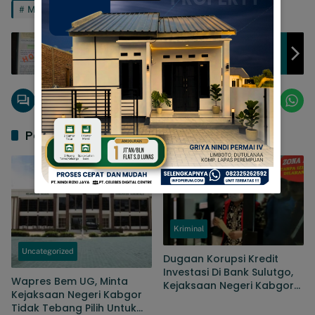
Musda
Hati-Hati,!!! Ada Oknum Yang Mencatut Nama
Hendra Hemeto Meminta Sejumlah Dana
Pos Terkait
Kriminal
Uncategorized
Dugaan Korupsi Kredit
Investasi Di Bank Sulutgo,
Wapres Bem UG, Minta
Kejaksaan Negeri Kabgor
Kejaksaan Negeri Kabgor
Tahan Dua Dari Tiga
Tidak Tebang Pilih Untuk
Tersangka