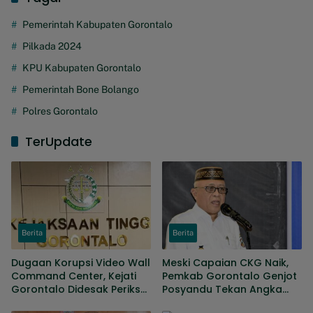
Pemerintah Kabupaten Gorontalo
Pilkada 2024
KPU Kabupaten Gorontalo
Pemerintah Bone Bolango
Polres Gorontalo
TerUpdate
Berita
Berita
Dugaan Korupsi Video Wall
Meski Capaian CKG Naik,
Command Center, Kejati
Pemkab Gorontalo Genjot
Gorontalo Didesak Periksa
Posyandu Tekan Angka
Anggota Banggar periode
Kematian Ibu Dan Bayi