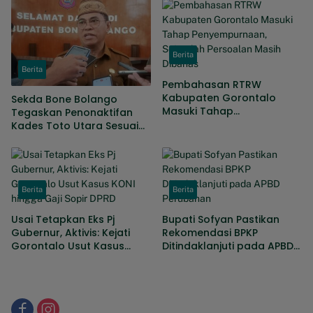
2019-2024
Berita
Berita
Pembahasan RTRW
Kabupaten Gorontalo
Sekda Bone Bolango
Masuki Tahap
Tegaskan Penonaktifan
Penyempurnaan, Sejumlah
Kades Toto Utara Sesuai
Persoalan Masih Dibahas
Prosedur, DPRD Nilai
Keputusan Tepat
Berita
Berita
Usai Tetapkan Eks Pj
Bupati Sofyan Pastikan
Gubernur, Aktivis: Kejati
Rekomendasi BPKP
Gorontalo Usut Kasus
Ditindaklanjuti pada APBD
KONI hingga Gaji Sopir
Perubahan
DPRD