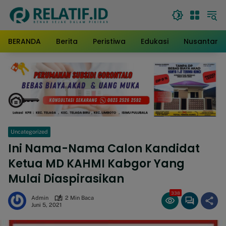
Langsung
ke
konten
BERANDA
Berita
Peristiwa
Edukasi
Nusantara
Uncategorized
Ini Nama-Nama Calon Kandidat
Ketua MD KAHMI Kabgor Yang
Mulai Diaspirasikan
338
Admin
2 Min Baca
Juni 5, 2021