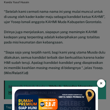
Kanda Yusuf Husain
“Setelah kami cermati nama-nama ini yang mulai muncul untuk
di usung oleh kader-kader maju sebagai kandidat ketua KAHMI”,
ujar Yosep Ismail anggota KAHMI Muda Kabupaten Gorontalo.
Dirinya juga menjelaskan, siapapun yang memimpin KAHMI
kedepan yang terpenting adalah keberpihakan yang totalitas
pada misi keumatan dan kebangsaan.
“Siapa saja yang terpilih nanti, bagi kami yang utama Musda dulu
dilakukan, semua kandidat terbaik dan berkualitas karena kader
HMI sudah teruji. Apalagi kandidat-kandidat yang diaspirasikan
ini memiliki keahlian masing-masing di bidangnya “, jelas Yosep
.
(Win/Relatif.id)
×
Menarik Untuk Anda :
Wabub, Hendra Hemeto
Himpun Aspirasi Dari Masing-Masing OPD
Tag:
Hmi
Kabupaten Gorontalo
KAHMI