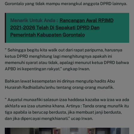
Gorontalo yang tidak mampu merangkul anggota DPRD lainnya.
Menarik Untuk Anda :
Rancangan Awal RPJMD
2021-2026 Telah Di Sepakati DPRD Dan
Pemerintah Kabupaten Gorontalo
” Sehingga begitu kita walk out dari rapat paripurna, harusnya
ketua DPRD menghitung lagi menghitungnya apakah ini
memenuhi syarat atau tidak, apalagi menurut ketua DPRD bahwa
APBD ini kepentingan rakyat.” ungkap Irwan.
Bahkan lewat kesempatan ini dirinya mengutip hadits Abu
Hurairah Radhiallahu’anhu tentang orang-orang munafik.
” Aayatul munaafiki salasun izaa haddasa kazaba wa izaa wa ada
akhlafa wa izaa utumina khana. Artinya : Tanda orang munafik itu
tiga apabila ia berucap berdusta, jika membuat janji berdusta,
dan jika dipercayai mengkhianati.” ucap Irwan.