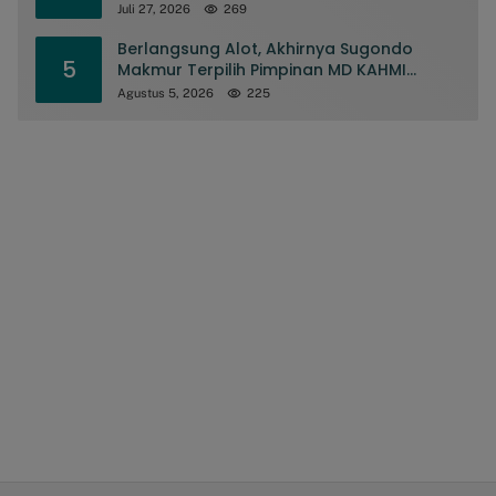
Juli 27, 2026
269
Berlangsung Alot, Akhirnya Sugondo
5
Makmur Terpilih Pimpinan MD KAHMI
Kabupaten Gorontalo
Agustus 5, 2026
225