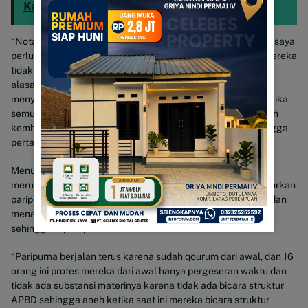
Kami Turun
“Nota pengantar itu ditandatangani oleh 28 anggota DPRD, saya
perlu sampaikan quorum rapat itu hanya 24 anggota. Jika mereka
tidak setuju pergeseran waktu maka saya akan sampaikan
alasan-alasannya pada Bupati tetapi ini karena mereka
menyetujui 19:30 wita. Sehingga saya sampaikan ke Bupati jika
semua sudah setuju pukul 19:30 Wita dan saya akan buatkan
kembali undangan pemberitahuan perubahan jadwal, sehingga
pertanyaan dimana yang keliru”, Tegasnya.
Menurutnya, jika ada yang walkout saat rapat paripurna itu
merupakan bagian dari dinamika. Sehingga tidak menggugurkan
paripurna karena di awal dari 35 anggota DPRD yang hadir dan
menandatangani daftar hadir ada 28 orang anggota DPRD
sehingga rapat qourum.
“Paripurna berjalan terus karena sudah qourum dari awal, dan 16
orang ini protes mereka dari awal hanya pergeseran waktu dan
tidak ada substansi materinya karena tidak ada bicara struktur
APBD sehingga aneh ketika saat ini mereka bicara struktur