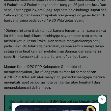
4 Fraksi tapi 3 Fraksi menghendaki tanggal 26 jadi kita ikuti. Dan
sepakati tanggal 26 jam 9 pagi tapi setelah dihubungi Bupati dan
Sekda yang menawarkan apakah bisa jamnya do geser tetapi di
hari yang sama pada pukul 19:30 Wita”,jelas Syam.
“Olehnya ini saya tindaklanjuti, karena teman-teman pada waktu
itu tidak ada lagi di kantor sehingga saya telepon satu persatu
melalui ketua-ketua Fraksi. Dan semua menyatakannya setuju
pada waktu itu tidak ada persoalan, karena semua menyatakan
setuju saya final kan lagi melalui grup Banmus dan selama ini
seperti ini komunikasi melalui forum itu”,Lanjut Syam.
Mantan Ketua DPC PPP Kabupaten Gorontalo ini
mempertanyakan, jika 16 anggota itu menilai pembahasan
APBD-P ini tidak sah atau menyalahi prosedur mengapa mereka
mengikuti rapat paripurna nota pengantar atau tongkat I dan
menandatangani daftar hadir.
×
Menarik Untuk Anda :
GSPI Gorontalo Desak DPRD
Gunakan Kewenangannya, Syam T. Ase: Besok