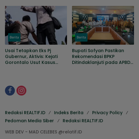
Prosedur, DPRD Nilai
Penyempurnaan, Sejumlah
Keputusan Tepat
Persoalan Masih Dibahas
Berita
Berita
Usai Tetapkan Eks Pj
Bupati Sofyan Pastikan
Gubernur, Aktivis: Kejati
Rekomendasi BPKP
Gorontalo Usut Kasus
Ditindaklanjuti pada APBD
KONI hingga Gaji Sopir
Perubahan
DPRD
Redaksi REALTIF.ID
Indeks Berita
Privacy Policy
Pedoman Media Siber
Redaksi REALTIF.ID
WEB DEV - MAD CELEBES @relatif.ID