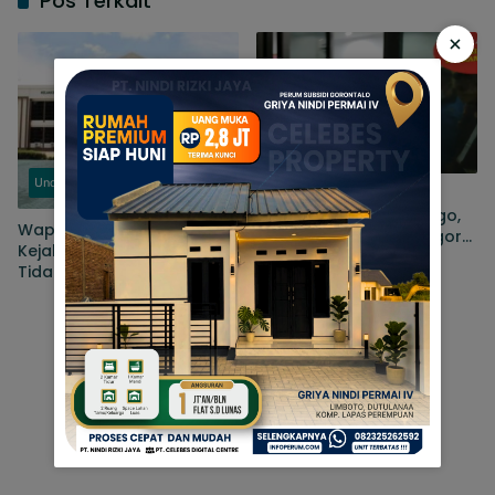
Pos Terkait
×
Kriminal
Uncategorized
Dugaan Korupsi Kredit
Investasi Di Bank Sulutgo,
Wapres Bem UG, Minta
Kejaksaan Negeri Kabgor
Kejaksaan Negeri Kabgor
Tahan Dua Dari Tiga
Tidak Tebang Pilih Untuk
Tersangka
Dugaan Kasus Korupsi