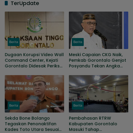
TerUpdate
Berita
Berita
Dugaan Korupsi Video Wall
Meski Capaian CKG Naik,
Command Center, Kejati
Pemkab Gorontalo Genjot
Gorontalo Didesak Periksa
Posyandu Tekan Angka
Anggota Banggar periode
Kematian Ibu Dan Bayi
2019-2024
Berita
Berita
Sekda Bone Bolango
Pembahasan RTRW
Tegaskan Penonaktifan
Kabupaten Gorontalo
Kades Toto Utara Sesuai
Masuki Tahap