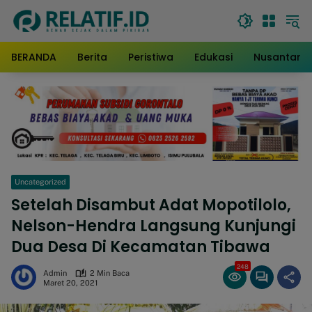
Langsung
ke
konten
BERANDA
Berita
Peristiwa
Edukasi
Nusantara
Uncategorized
Setelah Disambut Adat Mopotilolo,
Nelson-Hendra Langsung Kunjungi
Dua Desa Di Kecamatan Tibawa
248
Admin
2 Min Baca
Maret 20, 2021