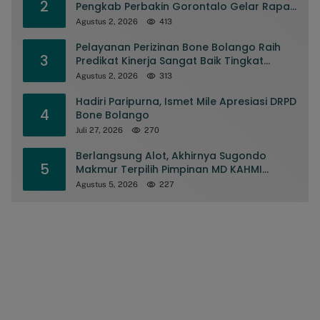
2
Pengkab Perbakin Gorontalo Gelar Rapat
Pengurus
Agustus 2, 2026
413
Pelayanan Perizinan Bone Bolango Raih
3
Predikat Kinerja Sangat Baik Tingkat
Nasional
Agustus 2, 2026
313
Hadiri Paripurna, Ismet Mile Apresiasi DRPD
4
Bone Bolango
Juli 27, 2026
270
Berlangsung Alot, Akhirnya Sugondo
5
Makmur Terpilih Pimpinan MD KAHMI
Kabupaten Gorontalo
Agustus 5, 2026
227