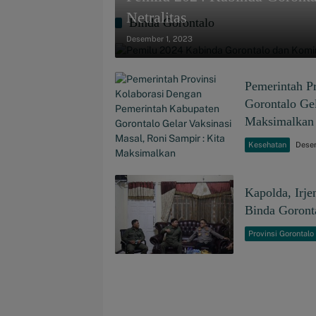
Netralitas
Binda Gorontalo
Desember 1, 2023
Pemerintah P
Gorontalo Gel
Maksimalkan
Kesehatan
Dese
Kapolda, Irj
Binda Goront
Provinsi Gorontalo