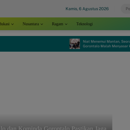
Kamis, 6 Agustus 2026
dukasi
Nusantara
Ragam
Teknologi
Niat Menemui Mantan, Seorang Pemud
Gorontalo Malah Menyasar ke Penjara
lo dan Kominda Gorontalo Pastikan Jaga