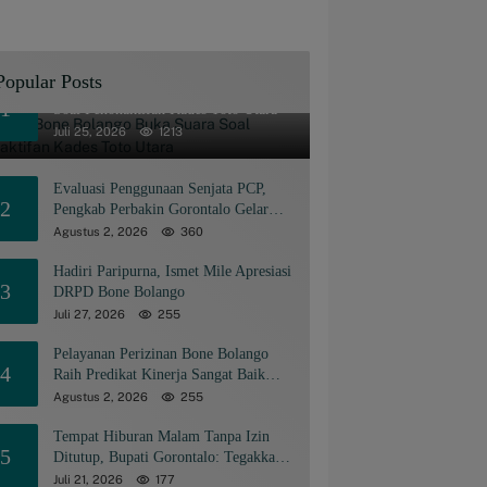
Popular Posts
Pemkab Bone Bolango Buka Suara
1
Soal Penonaktifan Kades Toto Utara
Juli 25, 2026
1213
Evaluasi Penggunaan Senjata PCP,
2
Pengkab Perbakin Gorontalo Gelar
Rapat Pengurus
Agustus 2, 2026
360
Hadiri Paripurna, Ismet Mile Apresiasi
3
DRPD Bone Bolango
Juli 27, 2026
255
Pelayanan Perizinan Bone Bolango
4
Raih Predikat Kinerja Sangat Baik
Tingkat Nasional
Agustus 2, 2026
255
Tempat Hiburan Malam Tanpa Izin
5
Ditutup, Bupati Gorontalo: Tegakkan
Aturan, Jangan Sakiti Manusianya
Juli 21, 2026
177