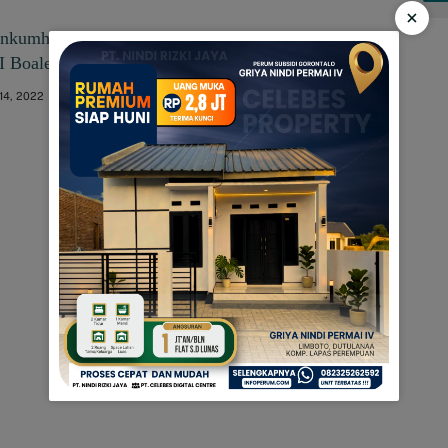
×
kumham Dan Binda Gorontalo Gelar Vaksinasi Di
II Boalemo
 14, 2022