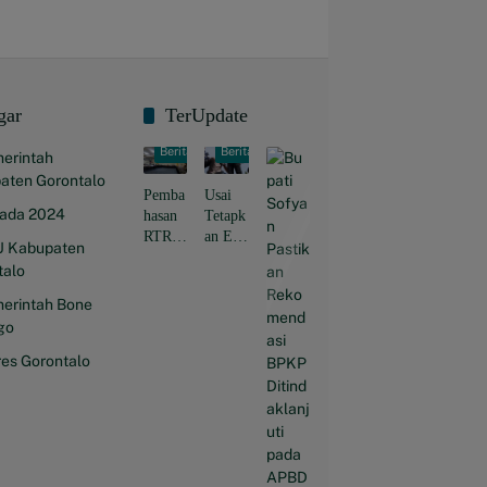
gar
TerUpdate
Berita
Berita
erintah
aten Gorontalo
Pemba
Usai
kada 2024
hasan
Tetapk
RTRW
an Eks
 Kabupaten
Kabup
Pj
talo
aten
Guber
Goront
nur,
erintah Bone
alo
Aktivi
go
Masuk
s:
res Gorontalo
i
Kejati
Tahap
Goront
Penye
alo
mpurn
Usut
aan,
Kasus
Sejuml
KONI
ah
hingga