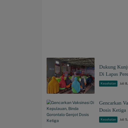
Dukung Kunju
Di Lapas Pe
Kesehatan
Juli 
Gencarkan Va
Dosis Ketiga
Kesehatan
Juli 