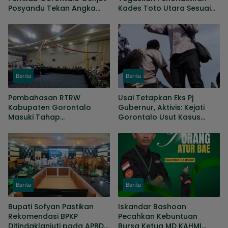
Posyandu Tekan Angka
Kades Toto Utara Sesuai
Kematian Ibu Dan Bayi
Prosedur, DPRD Nilai
Keputusan Tepat
Berita
Berita
Pembahasan RTRW
Usai Tetapkan Eks Pj
Kabupaten Gorontalo
Gubernur, Aktivis: Kejati
Masuki Tahap
Gorontalo Usut Kasus
Penyempurnaan, Sejumlah
KONI hingga Gaji Sopir
Persoalan Masih Dibahas
DPRD
Berita
Berita
Bupati Sofyan Pastikan
Iskandar Bashoan
Rekomendasi BPKP
Pecahkan Kebuntuan
Ditindaklanjuti pada APBD
Bursa Ketua MD KAHMI