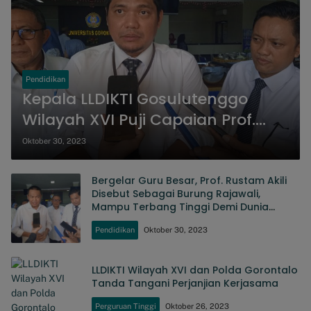
Pendidikan
Kepala LLDIKTI Gosulutenggo
Wilayah XVI Puji Capaian Prof.
Rustam Hs. Akili
Oktober 30, 2023
Bergelar Guru Besar, Prof. Rustam Akili
Disebut Sebagai Burung Rajawali,
Mampu Terbang Tinggi Demi Dunia
Pendidikan
Pendidikan
Oktober 30, 2023
LLDIKTI Wilayah XVI dan Polda Gorontalo
Tanda Tangani Perjanjian Kerjasama
Perguruan Tinggi
Oktober 26, 2023