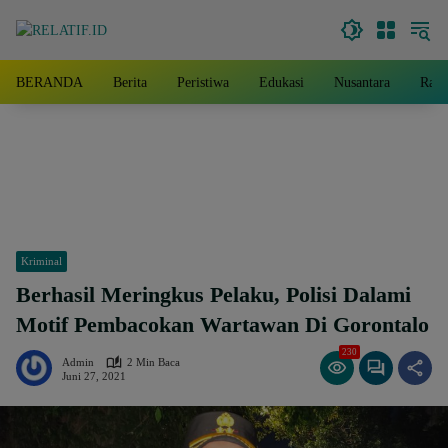
Langsung
ke
konten
BERANDA
Berita
Peristiwa
Edukasi
Nusantara
Rag
Kriminal
Berhasil Meringkus Pelaku, Polisi Dalami
Motif Pembacokan Wartawan Di Gorontalo
230
Admin
2 Min Baca
Juni 27, 2021