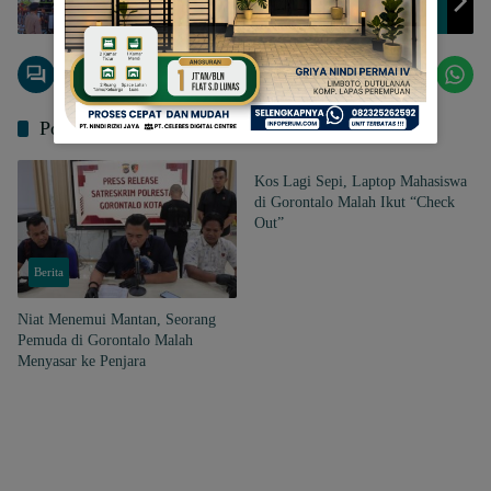
Kabgor, Heriyanto Kodai: Semua Sesuai Prosedur
Pos Terkait
Berita
Kos Lagi Sepi, Laptop Mahasiswa
di Gorontalo Malah Ikut “Check
Out”
Berita
Niat Menemui Mantan, Seorang
Pemuda di Gorontalo Malah
Menyasar ke Penjara