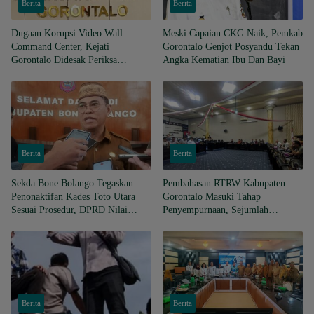
Berita
Berita
Dugaan Korupsi Video Wall
Meski Capaian CKG Naik, Pemkab
Command Center, Kejati
Gorontalo Genjot Posyandu Tekan
Gorontalo Didesak Periksa
Angka Kematian Ibu Dan Bayi
Anggota Banggar periode 2019-
2024
Berita
Berita
Sekda Bone Bolango Tegaskan
Pembahasan RTRW Kabupaten
Penonaktifan Kades Toto Utara
Gorontalo Masuki Tahap
Sesuai Prosedur, DPRD Nilai
Penyempurnaan, Sejumlah
Keputusan Tepat
Persoalan Masih Dibahas
Berita
Berita