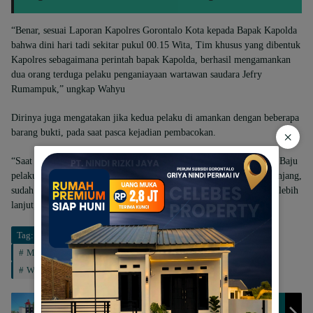
“Benar, sesuai Laporan Kapolres Gorontalo Kota kepada Bapak Kapolda
bahwa dini hari tadi sekitar pukul 00.15 Wita, Tim khusus yang dibentuk
Kapolres sebagaimana perintah bapak Kapolda, berhasil mengamankan
dua orang terduga pelaku penganiayaan wartawan saudara Jefry
Rumampuk,” ungkap Wahyu
Dirinya juga mengatakan jika kedua pelaku di amankan dengan beberapa
barang bukti, pada saat pasca kejadian pembacokan.
×
“Saat ini kedua pelaku beserta barang bukti berupa satu unit motor, Baju
pelaku yang dipakai saat melakukan pembacokan dan satu Badik panjang,
sudah diamankan di Polres Gorontalo Kota guna proses penyidikan lebih
lanjut,” kata Wahyu.
(Win/Relatif.id)
Tag:
AKBP Suka Irawanto
Gorontalo
Jurnalis
Mapolres Gorontalo Kota
Media
Pembacokan
Wartawan
Masyarakat Soroti Proses Tender Proyek Di BPBJ