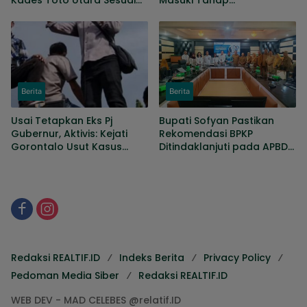
Kades Toto Utara Sesuai
Masuki Tahap
Prosedur, DPRD Nilai
Penyempurnaan, Sejumlah
Keputusan Tepat
Persoalan Masih Dibahas
Berita
Berita
Usai Tetapkan Eks Pj
Bupati Sofyan Pastikan
Gubernur, Aktivis: Kejati
Rekomendasi BPKP
Gorontalo Usut Kasus
Ditindaklanjuti pada APBD
KONI hingga Gaji Sopir
Perubahan
DPRD
Redaksi REALTIF.ID
Indeks Berita
Privacy Policy
Pedoman Media Siber
Redaksi REALTIF.ID
WEB DEV - MAD CELEBES @relatif.ID