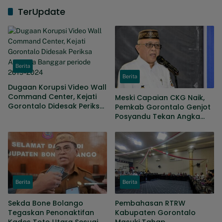
TerUpdate
Berita
Berita
Dugaan Korupsi Video Wall
Command Center, Kejati
Meski Capaian CKG Naik,
Gorontalo Didesak Periksa
Pemkab Gorontalo Genjot
Anggota Banggar periode
Posyandu Tekan Angka
2019-2024
Kematian Ibu Dan Bayi
Berita
Berita
Sekda Bone Bolango
Pembahasan RTRW
Tegaskan Penonaktifan
Kabupaten Gorontalo