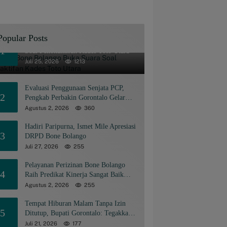
Popular Posts
Pemkab Bone Bolango Buka Suara
1
Soal Penonaktifan Kades Toto Utara
Juli 25, 2026
1213
Evaluasi Penggunaan Senjata PCP,
2
Pengkab Perbakin Gorontalo Gelar
Rapat Pengurus
Agustus 2, 2026
360
Hadiri Paripurna, Ismet Mile Apresiasi
3
DRPD Bone Bolango
Juli 27, 2026
255
Pelayanan Perizinan Bone Bolango
4
Raih Predikat Kinerja Sangat Baik
Tingkat Nasional
Agustus 2, 2026
255
Tempat Hiburan Malam Tanpa Izin
5
Ditutup, Bupati Gorontalo: Tegakkan
Aturan, Jangan Sakiti Manusianya
Juli 21, 2026
177