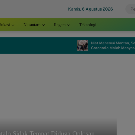
Kamis, 6 Agustus 2026
dukasi
Nusantara
Ragam
Teknologi
Niat Menemui Mantan, Seorang P
Gorontalo Malah Menyasar ke Pen
talo Sidak Tempat Diduga Oplosan