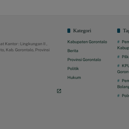
Kategori
Ta
Kabupaten Gorontalo
Pem
Kantor : Lingkungan II ,
Kabup
o, Kab. Gorontalo, Provinsi
Berita
Pil
Provinsi Gorontalo
KPU
Politik
Goron
Hukum
Pem
Bolan
Pol