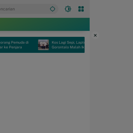
×
emuda di
Kos Lagi Sepi, Laptop Mahasiswa di
jara
Gorontalo Malah Ikut “Check Out”